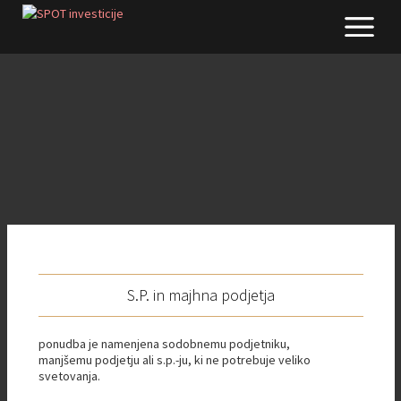
S.P. in majhna podjetja
ponudba je namenjena sodobnemu podjetniku,
manjšemu podjetju ali s.p.-ju, ki ne potrebuje veliko
svetovanja.